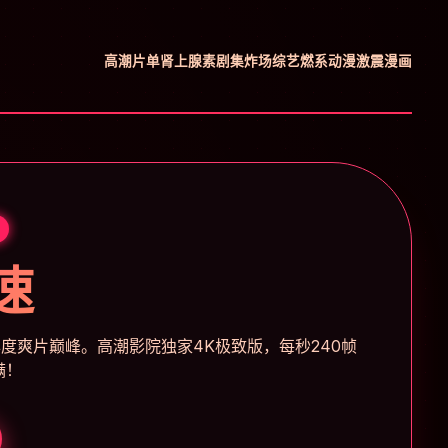
高潮片单
肾上腺素剧集
炸场综艺
燃系动漫
激震漫画
速
度爽片巅峰。高潮影院独家4K极致版，每秒240帧
满！