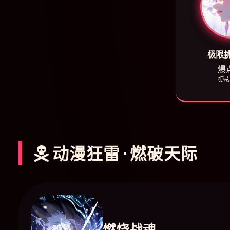
极限
爆点
硬核
动漫狂雷 · 燃破天际
燃烧战魂