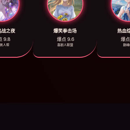
挑战之夜
爆笑拳击场
热血
 9.8
爆点 9.6
爆点 
男人帮
喜剧人联盟
巅峰