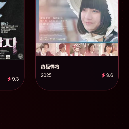
终极悍将
2025
9.6
9.3