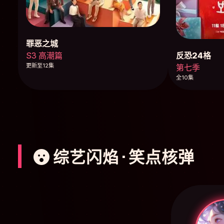
罪恶之城
反恐24格
S3 高潮篇
更新至12集
第七季
全10集
综艺闪焰 · 笑点核弹