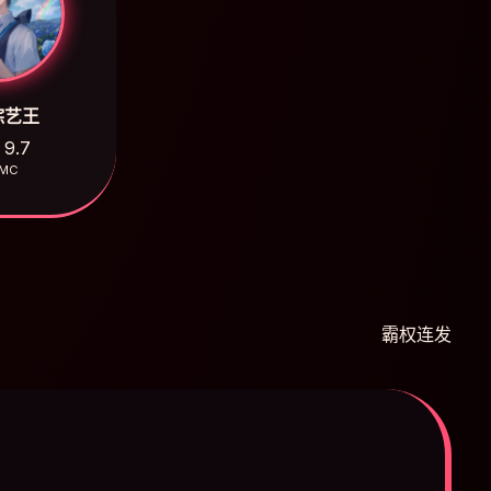
综艺王
9.7
MC
霸权连发