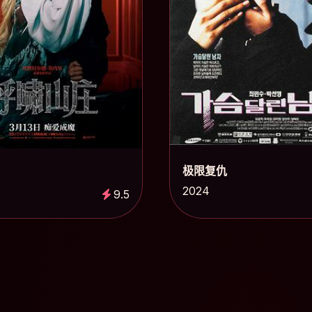
极限复仇
2024
9.5