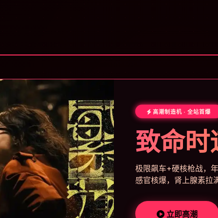
高潮制造机 · 全站首爆
致命时
极限飙车+硬核枪战，年
感官核爆，肾上腺素拉
立即高潮