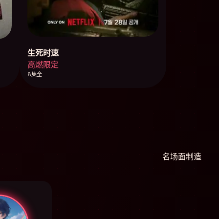
生死时速
高燃限定
8集全
名场面制造