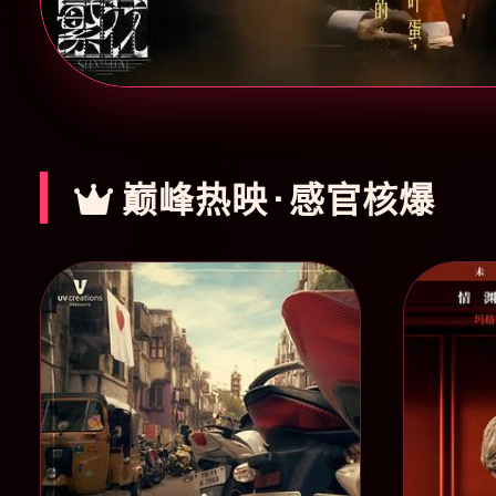
巅峰热映 · 感官核爆